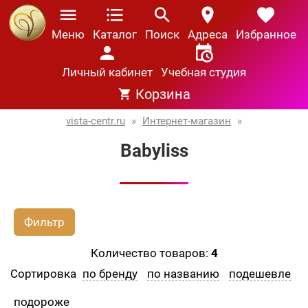
Меню
Каталог
Поиск
Адреса
Избранное
Личный кабинет
Учебная студия
Корзина
vista-centr.ru
»
Интернет-магазин
»
Babyliss
Фильтр
Количество товаров:
4
Сортировка
по бренду
по названию
подешевле
подороже