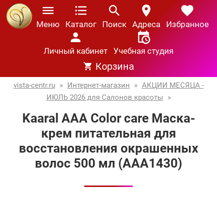
Меню
Каталог
Поиск
Адреса
Избранное
Личный кабинет
Учебная студия
Корзина
vista-centr.ru
»
Интернет-магазин
»
АКЦИИ МЕСЯЦА -
ИЮЛЬ 2026 для Салонов красоты
»
Kaaral AAA Color care Маска-
крем питательная для
восстановления окрашенных
волос 500 мл (AAA1430)