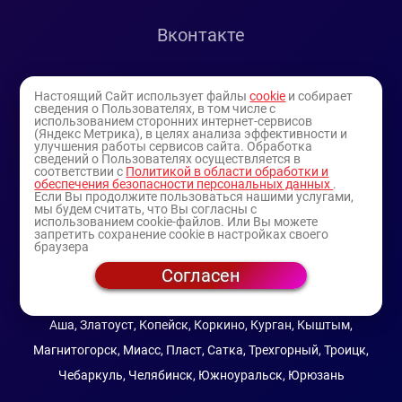
Вконтакте
Telegram
Настоящий Сайт использует файлы
cookie
и собирает
сведения о Пользователях, в том числе с
использованием сторонних интернет-сервисов
Youtube
(Яндекс Метрика), в целях анализа эффективности и
улучшения работы сервисов сайта. Обработка
сведений о Пользователях осуществляется в
соответствии с
Политикой в области обработки и
обеспечения безопасности персональных данных
.
Если Вы продолжите пользоваться нашими услугами,
мы будем считать, что Вы согласны с
использованием cookie-файлов. Или Вы можете
запретить сохранение cookie в настройках своего
браузера
Согласен
© 1994-2025
— торговая витрина ИП Булатов В.А.
(профессиональная косметика)
Аша, Златоуст, Копейск, Коркино, Курган, Кыштым,
Магнитогорск, Миасс, Пласт, Сатка, Трехгорный, Троицк,
Чебаркуль, Челябинск, Южноуральск, Юрюзань