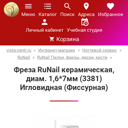
Меню
Каталог
Поиск
Адреса
Избранное
Личный кабинет
Учебная студия
Корзина
vista-centr.ru
»
Интернет-магазин
»
Ногтевой сервис
»
RuNail
»
RuNail Пилки, фрезы, диски, кисти
»
Фреза RuNail керамическая,
диам. 1,6*7мм (3381)
Игловидная (Фиссурная)