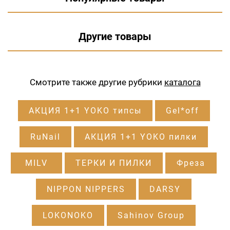
Другие товары
Смотрите также другие рубрики
каталога
АКЦИЯ 1+1 YOKO типсы
Gel*off
RuNail
АКЦИЯ 1+1 YOKO пилки
MILV
ТЕРКИ И ПИЛКИ
Фреза
NIPPON NIPPERS
DARSY
LOKONOKO
Sahinov Group