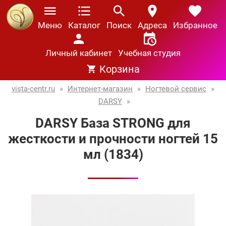
Меню
Каталог
Поиск
Адреса
Избранное
Личный кабинет
Учебная студия
Корзина
vista-centr.ru
»
Интернет-магазин
»
Ногтевой сервис
»
DARSY
»
DARSY База STRONG для
жесткости и прочности ногтей 15
мл (1834)