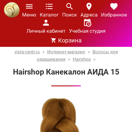
Меню
Каталог
Поиск
Адреса
Избранное
Личный кабинет
Учебная студия
Корзина
vista-centr.ru
»
Интернет-магазин
»
Волосы для
наращивания
»
Hairshop
»
Hairshop Канекалон АИДА 15