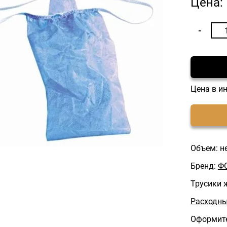
Цена:
Цена в и
Объем: н
Бренд:
Ф
Трусики 
Расходны
Оформите