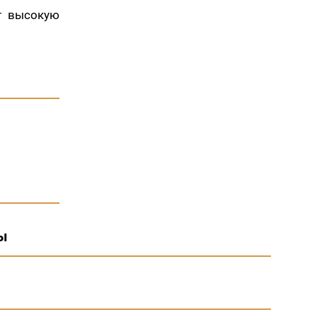
т высокую
ы