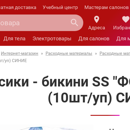
атная доставка
Учебный центр
Мастерам салонов
Адреса
Избра
Для тела
Электротовары
Для салонов
Для 
Интернет-магазин
»
Расходные материалы
»
Расходные ма
т/уп) СИНИЕ
сики - бикини SS 
(10шт/уп) 