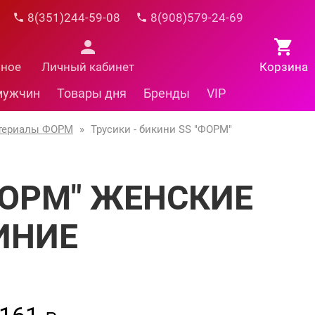
8(351)244-59-08
8(908)579-24-69
нное
Личный кабинет
Корзина
мужчин
Товары дня
Бренды
VIP
териалы ФОРМ
»
Трусики - бикини SS "ФОРМ"
"ФОРМ" ЖЕНСКИЕ
СИНИЕ