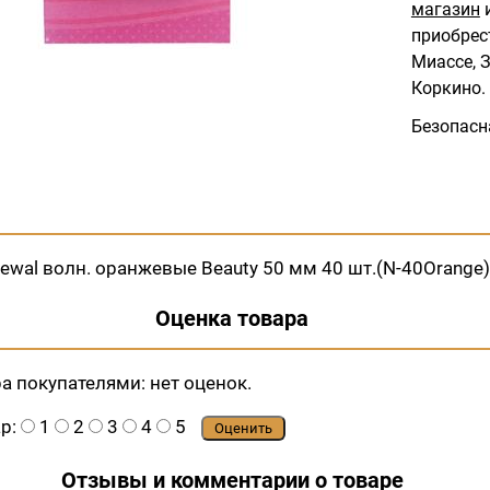
магазин
и
приобрес
Миассе, З
Коркино.
Безопасн
wal волн. оранжевые Beauty 50 мм 40 шт.(N-40Orange)
Оценка товара
ра покупателями:
нет оценок.
ар:
1
2
3
4
5
Оценить
Отзывы и комментарии о товаре