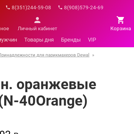
8(351)244-59-08
8(908)579-24-69
нное
Личный кабинет
Корзина
мужчин
Товары дня
Бренды
VIP
Принадлежности для парикмахеров Dewal
»
лн. оранжевые
(N-40Orange)