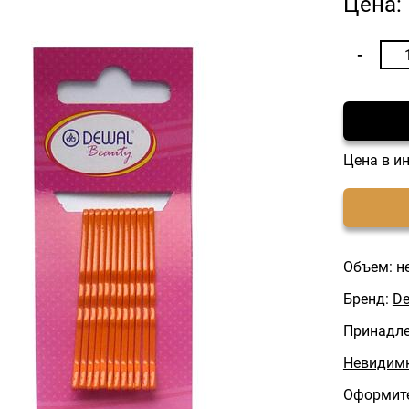
Цена:
Цена в и
Объем: н
Бренд:
De
Принадл
Невидимк
Оформите