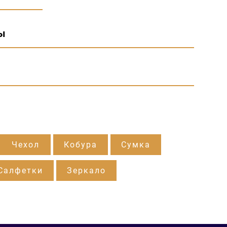
ы
Чехол
Кобура
Сумка
Салфетки
Зеркало