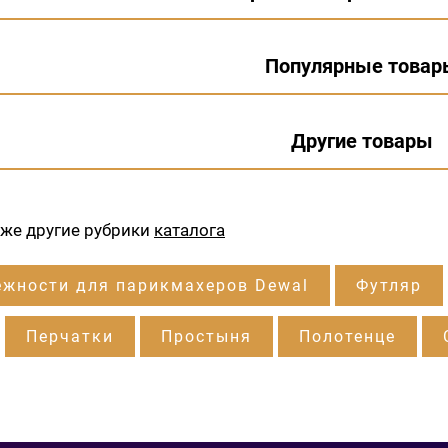
Популярные товар
Другие товары
кже другие рубрики
каталога
жности для парикмахеров Dewal
Футляр
Перчатки
Простыня
Полотенце