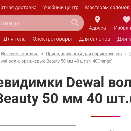
атная доставка
Учебный центр
Мастерам салонов
Адреса
Избра
Для тела
Электротовары
Для салонов
Для 
Интернет-магазин
»
Принадлежности для парикмахеров
»
al волн. оранжевые Beauty 50 мм 40 шт.(N-40Orange)
евидимки Dewal во
Beauty 50 мм 40 шт.