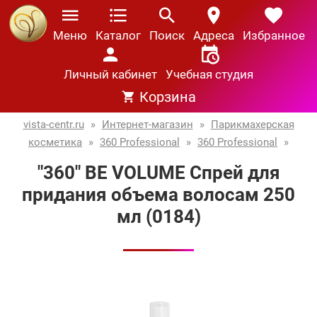
Меню
Каталог
Поиск
Адреса
Избранное
Личный кабинет
Учебная студия
Корзина
vista-centr.ru
»
Интернет-магазин
»
Парикмахерская
косметика
»
360 Professional
»
360 Professional
»
"360" BE VOLUME Спрей для
придания объема волосам 250
мл (0184)