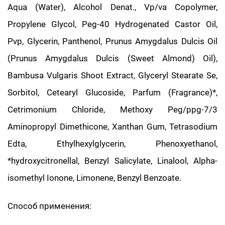
Aqua (Water), Alcohol Denat., Vp/va Copolymer,
Propylene Glycol, Peg-40 Hydrogenated Castor Oil,
Pvp, Glycerin, Panthenol, Prunus Amygdalus Dulcis Oil
(Prunus Amygdalus Dulcis (Sweet Almond) Oil),
Bambusa Vulgaris Shoot Extract, Glyceryl Stearate Se,
Sorbitol, Cetearyl Glucoside, Parfum (Fragrance)*,
Cetrimonium Chloride, Methoxy Peg/ppg-7/3
Aminopropyl Dimethicone, Xanthan Gum, Tetrasodium
Edta, Ethylhexylglycerin, Phenoxyethanol,
*hydroxycitronellal, Benzyl Salicylate, Linalool, Alpha-
isomethyl Ionone, Limonene, Benzyl Benzoate.
Способ применения: