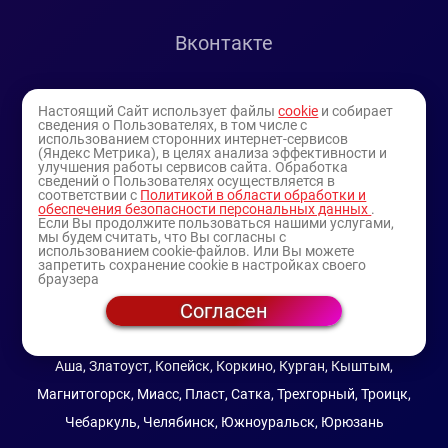
Вконтакте
Telegram
Настоящий Сайт использует файлы
cookie
и собирает
сведения о Пользователях, в том числе с
использованием сторонних интернет-сервисов
Youtube
(Яндекс Метрика), в целях анализа эффективности и
улучшения работы сервисов сайта. Обработка
сведений о Пользователях осуществляется в
соответствии с
Политикой в области обработки и
обеспечения безопасности персональных данных
.
Если Вы продолжите пользоваться нашими услугами,
мы будем считать, что Вы согласны с
использованием cookie-файлов. Или Вы можете
запретить сохранение cookie в настройках своего
браузера
Согласен
© 1994-2025
— торговая витрина ИП Булатов В.А.
(профессиональная косметика)
Аша, Златоуст, Копейск, Коркино, Курган, Кыштым,
Магнитогорск, Миасс, Пласт, Сатка, Трехгорный, Троицк,
Чебаркуль, Челябинск, Южноуральск, Юрюзань