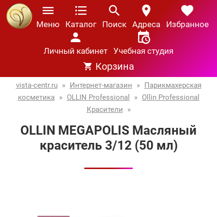
Меню
Каталог
Поиск
Адреса
Избранное
Личный кабинет
Учебная студия
Корзина
vista-centr.ru
»
Интернет-магазин
»
Парикмахерская
косметика
»
OLLIN Professional
»
Ollin Professional
Красители
»
OLLIN MEGAPOLIS Масляный
краситель 3/12 (50 мл)