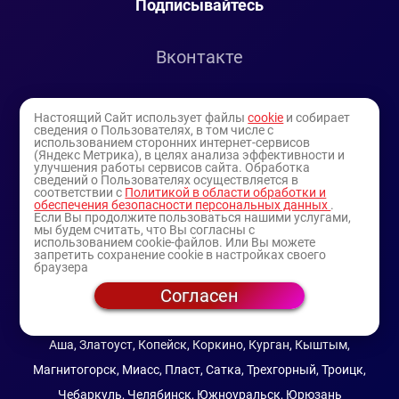
Подписывайтесь
Вконтакте
Telegram
Настоящий Сайт использует файлы
cookie
и собирает
сведения о Пользователях, в том числе с
использованием сторонних интернет-сервисов
Youtube
(Яндекс Метрика), в целях анализа эффективности и
улучшения работы сервисов сайта. Обработка
сведений о Пользователях осуществляется в
соответствии с
Политикой в области обработки и
обеспечения безопасности персональных данных
.
Если Вы продолжите пользоваться нашими услугами,
мы будем считать, что Вы согласны с
использованием cookie-файлов. Или Вы можете
запретить сохранение cookie в настройках своего
браузера
Согласен
© 1994-2025
— торговая витрина ИП Булатов В.А.
(профессиональная косметика)
Аша, Златоуст, Копейск, Коркино, Курган, Кыштым,
Магнитогорск, Миасс, Пласт, Сатка, Трехгорный, Троицк,
Чебаркуль, Челябинск, Южноуральск, Юрюзань