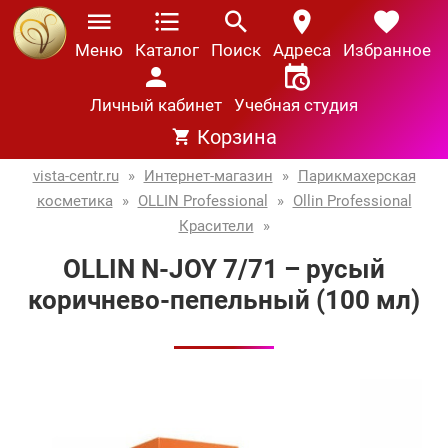
Меню
Каталог
Поиск
Адреса
Избранное
Личный кабинет
Учебная студия
Корзина
vista-centr.ru
»
Интернет-магазин
»
Парикмахерская
косметика
»
OLLIN Professional
»
Ollin Professional
Красители
»
OLLIN N-JOY 7/71 – русый
коричнево-пепельный (100 мл)