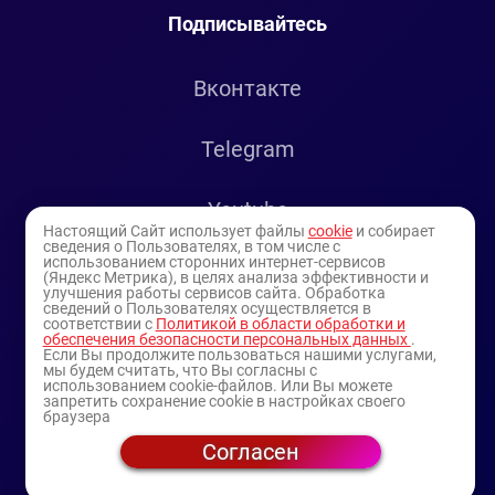
Подписывайтесь
Вконтакте
Telegram
Youtube
Настоящий Сайт использует файлы
cookie
и собирает
сведения о Пользователях, в том числе с
использованием сторонних интернет-сервисов
(Яндекс Метрика), в целях анализа эффективности и
улучшения работы сервисов сайта. Обработка
сведений о Пользователях осуществляется в
соответствии с
Политикой в области обработки и
обеспечения безопасности персональных данных
.
Если Вы продолжите пользоваться нашими услугами,
мы будем считать, что Вы согласны с
© 1994-2025
— торговая витрина ИП Булатов В.А.
использованием cookie-файлов. Или Вы можете
запретить сохранение cookie в настройках своего
(профессиональная косметика)
браузера
Аша, Златоуст, Копейск, Коркино, Курган, Кыштым,
Согласен
Магнитогорск, Миасс, Пласт, Сатка, Трехгорный, Троицк,