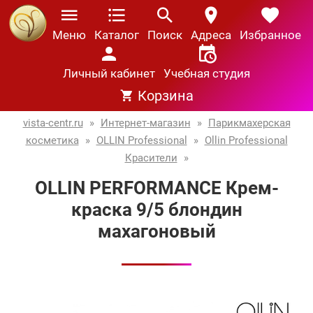
Меню
Каталог
Поиск
Адреса
Избранное
Личный кабинет
Учебная студия
Корзина
vista-centr.ru
»
Интернет-магазин
»
Парикмахерская
косметика
»
OLLIN Professional
»
Ollin Professional
Красители
»
OLLIN PERFORMANCE Крем-
краска 9/5 блондин
махагоновый