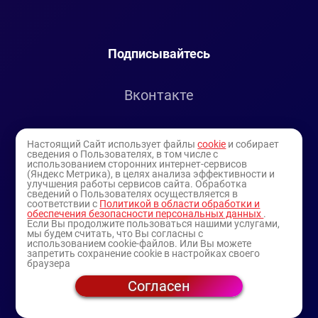
Подписывайтесь
Вконтакте
Telegram
Настоящий Сайт использует файлы
cookie
и собирает
сведения о Пользователях, в том числе с
использованием сторонних интернет-сервисов
Youtube
(Яндекс Метрика), в целях анализа эффективности и
улучшения работы сервисов сайта. Обработка
сведений о Пользователях осуществляется в
соответствии с
Политикой в области обработки и
обеспечения безопасности персональных данных
.
Если Вы продолжите пользоваться нашими услугами,
мы будем считать, что Вы согласны с
использованием cookie-файлов. Или Вы можете
запретить сохранение cookie в настройках своего
браузера
Согласен
© 1994-2025
— торговая витрина ИП Булатов В.А.
(профессиональная косметика)