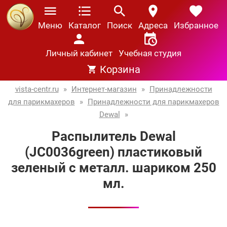
Меню
Каталог
Поиск
Адреса
Избранное
Личный кабинет
Учебная студия
Корзина
vista-centr.ru
»
Интернет-магазин
»
Принадлежности
для парикмахеров
»
Принадлежности для парикмахеров
Dewal
»
Распылитель Dewal
(JC0036green) пластиковый
зеленый с металл. шариком 250
мл.