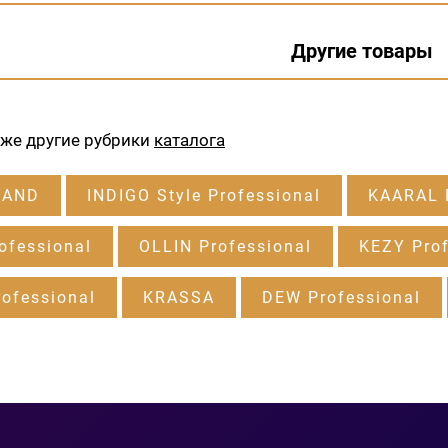
Другие товары
кже другие рубрики
каталога
RAND
INDIGO Style Professional
KAARAL P
ofessional
OLLIN Professional
KEZY Prof
ofessional
KRASSA
DEW Professional