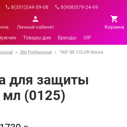
8(351)244-59-08
8(908)579-24-69
нное
Личный кабинет
Корзина
мужчин
Товары дня
Бренды
VIP
ssional
»
360 Professional
»
"360" BE COLOR Маска
ка для защиты
 мл (0125)