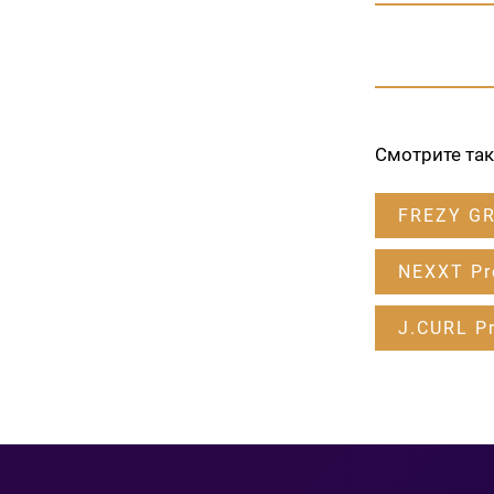
Смотрите та
FREZY G
NEXXT Pr
J.CURL Pr