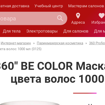
атная доставка
Учебный центр
Мастерам салонов
Адреса
Избра
Для тела
Электротовары
Для салонов
Для 
Интернет-магазин
»
Парикмахерская косметика
»
360 Profe
та волос 1000 мл (0125)
360" BE COLOR Мас
цвета волос 1000