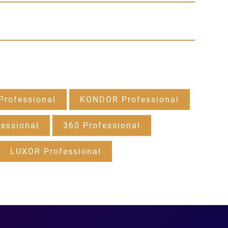
rofessional
KONDOR Professional
essional
360 Professional
LUXOR Professional