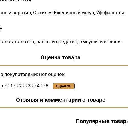
ный кератин, Орхидея Ежевичный уксус, Уф-фильтры.
Е
олос, полотно, нанести средство, высушить волосы.
Оценка товара
ра покупателями:
нет оценок.
ар:
1
2
3
4
5
Оценить
Отзывы и комментарии о товаре
Популярные товар