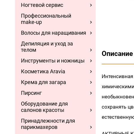
Ногтевой сервис
Профессиональный
make-up
Волосы для наращивания
Депиляция и уход за
телом
Описание
Инструменты и ножницы
Косметика Aravia
Интенсивна
Крема для загара
химическим
Пирсинг
необыкнове
Оборудование для
сохранять цв
салонов красоты
естественну
Принадлежности для
парикмахеров
АКТИВНЫЕ 