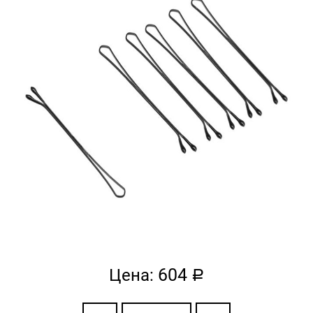
604
Цена:
a