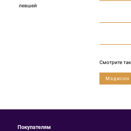
левшей
Смотрите та
Мэдисон
Покупателям