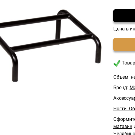
Цена в и
Товар
Объем: н
Бренд:
М
Аксессуа
Ногти. О
Оформите
магазин
и
Челябинс