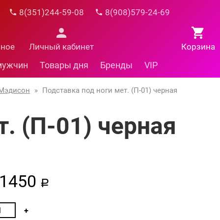
8(351)244-59-08
8(908)579-24-69
нное
Личный кабинет
Корзина
мужчин
Товары дня
Бренды
VIP
Мэдисон
»
Подставка под ноги мет. (П-01) черная
. (П-01) черная
1450
a