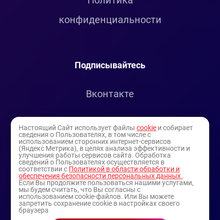
Политика
конфиденциальности
Подписывайтесь
Вконтакте
Telegram
Настоящий Сайт использует файлы
cookie
и собирает
сведения о Пользователях, в том числе с
использованием сторонних интернет-сервисов
Youtube
(Яндекс Метрика), в целях анализа эффективности и
улучшения работы сервисов сайта. Обработка
сведений о Пользователях осуществляется в
соответствии с
Политикой в области обработки и
обеспечения безопасности персональных данных
.
Если Вы продолжите пользоваться нашими услугами,
мы будем считать, что Вы согласны с
использованием cookie-файлов. Или Вы можете
запретить сохранение cookie в настройках своего
браузера