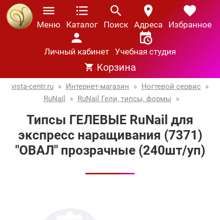
Меню
Каталог
Поиск
Адреса
Избранное
Личный кабинет
Учебная студия
Корзина
vista-centr.ru
»
Интернет-магазин
»
Ногтевой сервис
»
RuNail
»
RuNail Гели, типсы, формы
»
Типсы ГЕЛЕВЫЕ RuNail для
экспресс наращивания (7371)
"ОВАЛ" прозрачные (240шт/уп)