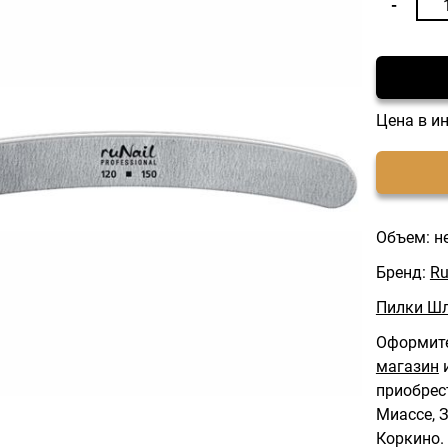
Цена в и
Объем: н
Бренд:
Ru
Пилки Ш
Оформите
магазин
и
приобрес
Миассе, З
Коркино.