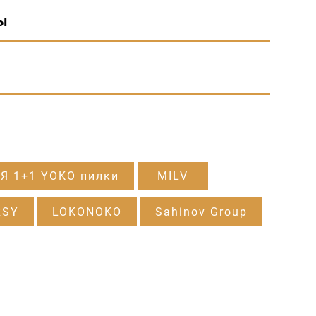
ы
Я 1+1 YOKO пилки
MILV
RSY
LOKONOKO
Sahinov Group