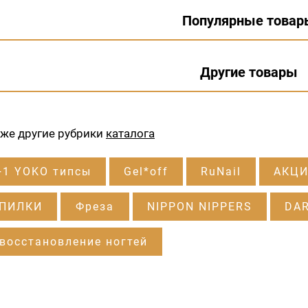
Популярные товар
Другие товары
кже другие рубрики
каталога
+1 YOKO типсы
Gel*off
RuNail
АКЦИ
 ПИЛКИ
Фреза
NIPPON NIPPERS
DA
восстановление ногтей