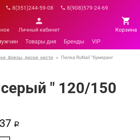
8(351)244-59-08
8(908)579-24-69
нное
Личный кабинет
Корзина
мужчин
Товары дня
Бренды
VIP
ки, фрезы, диски, кисти
»
Пилка RuNail "бумеранг
 серый " 120/150
37
a