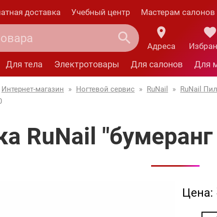
атная доставка
Учебный центр
Мастерам салонов
Адреса
Избра
Для тела
Электротовары
Для салонов
Для 
Интернет-магазин
»
Ногтевой сервис
»
RuNail
»
RuNail Пил
0
а RuNail "бумеранг
Цена: