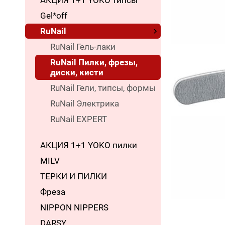
АКЦИЯ 1+1 YOKO типсы
Gel*off
RuNail
RuNail Гель-лаки
RuNail Пилки, фрезы,
диски, кисти
RuNail Гели, типсы, формы
RuNail Электрика
RuNail EXPERT
АКЦИЯ 1+1 YOKO пилки
MILV
ТЕРКИ И ПИЛКИ
Фреза
NIPPON NIPPERS
DARSY