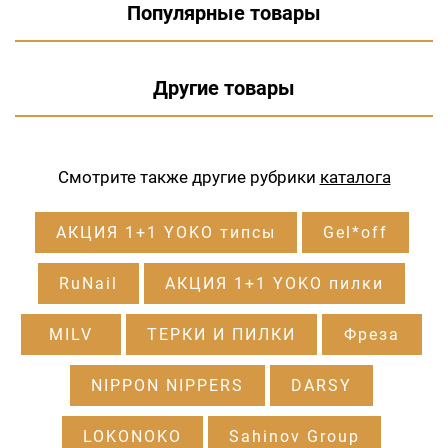
Популярные товары
Другие товары
Смотрите также другие рубрики
каталога
АКЦИЯ 1+1 YOKO типсы
Gel*off
RuNail
АКЦИЯ 1+1 YOKO пилки
MILV
ТЕРКИ И ПИЛКИ
Фреза
NIPPON NIPPERS
DARSY
LOKONOKO
Sahinov Group