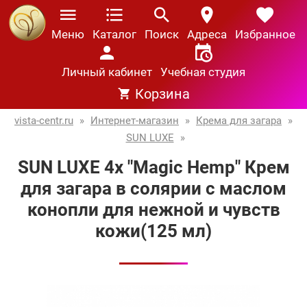
Меню
Каталог
Поиск
Адреса
Избранное
Личный кабинет
Учебная студия
Корзина
vista-centr.ru
»
Интернет-магазин
»
Крема для загара
»
SUN LUXE
»
SUN LUXE 4х "Magic Hemp" Крем
для загара в солярии с маслом
конопли для нежной и чувств
кожи(125 мл)