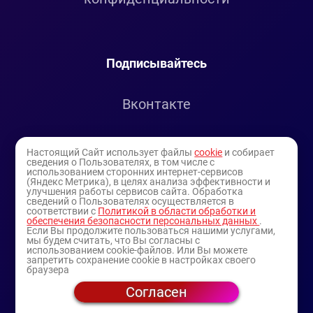
Подписывайтесь
Вконтакте
Telegram
Настоящий Сайт использует файлы
cookie
и собирает
сведения о Пользователях, в том числе с
использованием сторонних интернет-сервисов
Youtube
(Яндекс Метрика), в целях анализа эффективности и
улучшения работы сервисов сайта. Обработка
сведений о Пользователях осуществляется в
соответствии с
Политикой в области обработки и
обеспечения безопасности персональных данных
.
Если Вы продолжите пользоваться нашими услугами,
мы будем считать, что Вы согласны с
использованием cookie-файлов. Или Вы можете
запретить сохранение cookie в настройках своего
браузера
Согласен
© 1994-2025
— торговая витрина ИП Булатов В.А.
(профессиональная косметика)