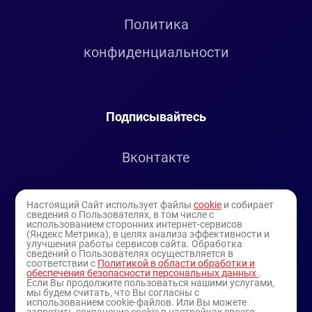
Политика
конфиденциальности
Подписывайтесь
Вконтакте
Telegram
Настоящий Сайт использует файлы
cookie
и собирает
сведения о Пользователях, в том числе с
использованием сторонних интернет-сервисов
Youtube
(Яндекс Метрика), в целях анализа эффективности и
улучшения работы сервисов сайта. Обработка
сведений о Пользователях осуществляется в
соответствии с
Политикой в области обработки и
обеспечения безопасности персональных данных
.
Если Вы продолжите пользоваться нашими услугами,
мы будем считать, что Вы согласны с
использованием cookie-файлов. Или Вы можете