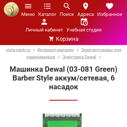
Меню
Каталог
Поиск
Адреса
Избранное
Личный кабинет
Учебная студия
Корзина
vista-centr.ru
»
Интернет-магазин
»
Электротовары для
парикмахеров
»
Электрика Dewal
»
Машинка Dewal (03-081 Green)
Barber Style аккум/сетевая, 6
насадок