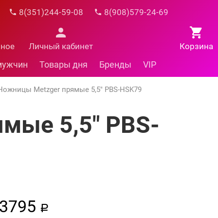
8(351)244-59-08
8(908)579-24-69
нное
Личный кабинет
Корзина
мужчин
Товары дня
Бренды
VIP
Ножницы Metzger прямые 5,5" PBS-HSK79
мые 5,5" PBS-
3795
a