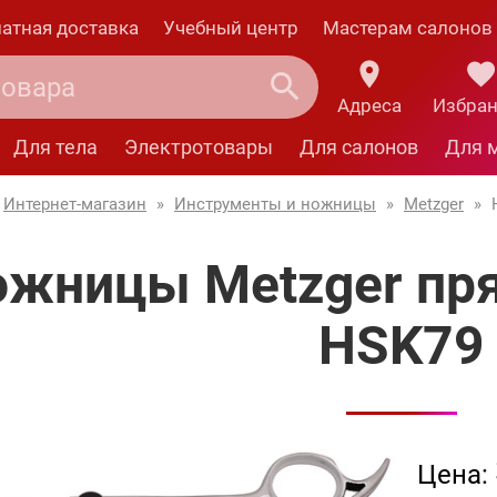
атная доставка
Учебный центр
Мастерам салонов
Адреса
Избра
Для тела
Электротовары
Для салонов
Для 
Интернет-магазин
»
Инструменты и ножницы
»
Metzger
»
жницы Metzger пря
HSK79
Цена: