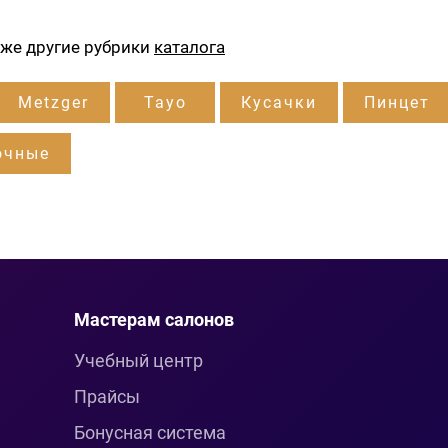
кже другие рубрики
каталога
Metzger
Tayo
Кусачки
Пинцет
очные
Мастерам салонов
Учебный центр
Прайсы
Бонусная система