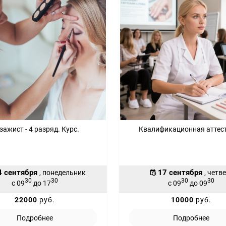
зажист - 4 разряд. Курс.
Квалификационная аттес
4 сентября
17 сентября
, понедельник
, четв
30
30
30
30
с 09
до 17
с 09
до 09
22000
руб.
10000
руб.
Подробнее
Подробнее