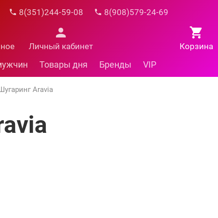
8(351)244-59-08
8(908)579-24-69
нное
Личный кабинет
Корзина
мужчин
Товары дня
Бренды
VIP
Шугаринг Aravia
avia