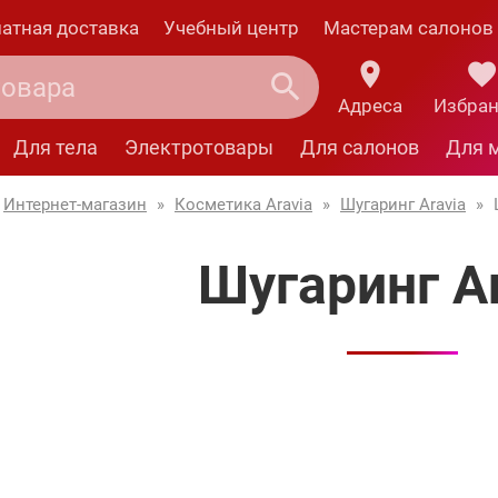
атная доставка
Учебный центр
Мастерам салонов
Адреса
Избра
Для тела
Электротовары
Для салонов
Для 
Интернет-магазин
»
Косметика Aravia
»
Шугаринг Aravia
»
Шугаринг Ar