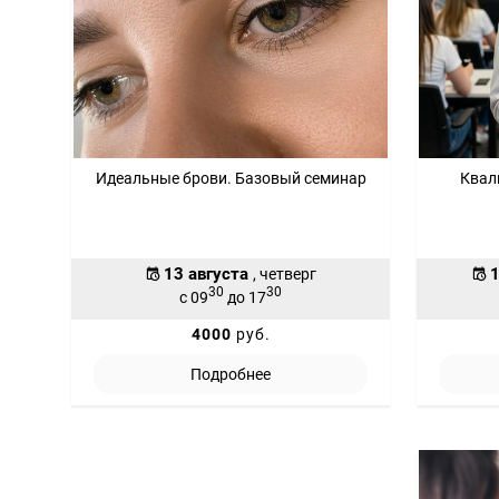
Идеальные брови. Базовый семинар
Квал
13 августа
1
, четверг
30
30
с 09
до 17
4000
руб.
Подробнее