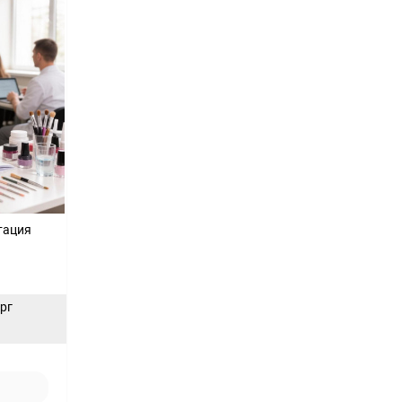
тация
ерг