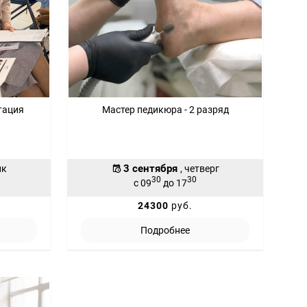
тация
Мастер педикюра - 2 разряд
3 сентября
ик
, четверг
30
30
с 09
до 17
24300
руб.
Подробнее