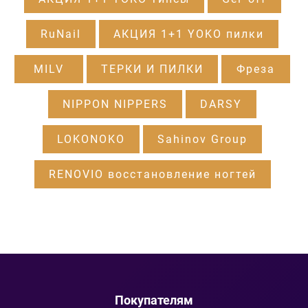
RuNail
АКЦИЯ 1+1 YOKO пилки
MILV
ТЕРКИ И ПИЛКИ
Фреза
NIPPON NIPPERS
DARSY
LOKONOKO
Sahinov Group
RENOVIO восстановление ногтей
Покупателям