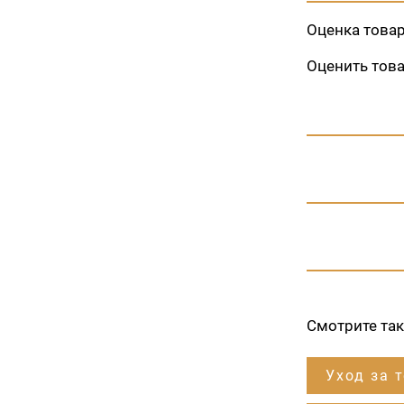
Оценка това
Оценить тов
Смотрите та
Уход за т