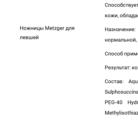
Способствуе
кожи, облад
Ножницы Metzger для
Назначение:
левшей
нормальной, 
Способ прим
Результат: к
Состав: Aqu
Sulphosuccinat
PEG-40 Hydro
Methylisothiaz