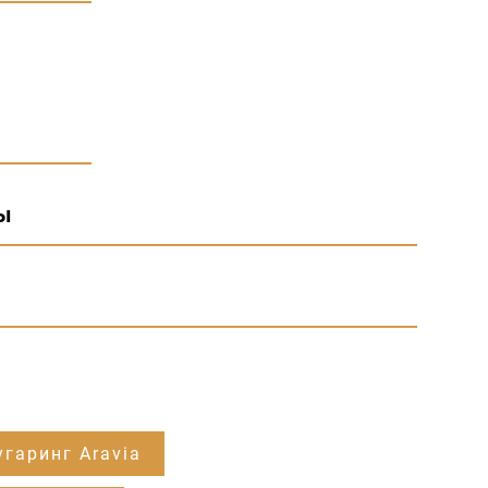
ы
гаринг Aravia