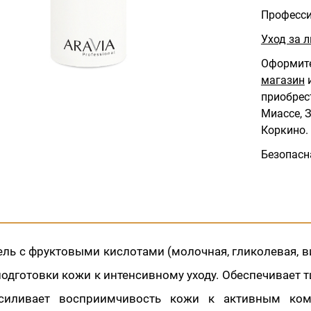
Професси
Уход за л
Оформите
магазин
и
приобрес
Миассе, З
Коркино.
Безопасн
ль с фруктовыми кислотами (молочная, гликолевая, в
одготовки кожи к интенсивному уходу. Обеспечивает 
усиливает восприимчивость кожи к активным ком