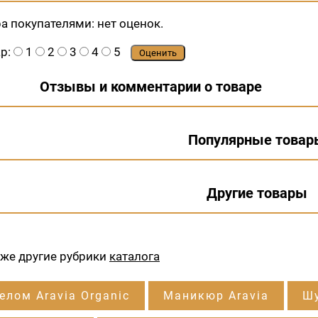
ра покупателями:
нет оценок.
ар:
1
2
3
4
5
Оценить
Отзывы и комментарии о товаре
Популярные товар
Другие товары
кже другие рубрики
каталога
елом Aravia Organic
Маникюр Aravia
Шу