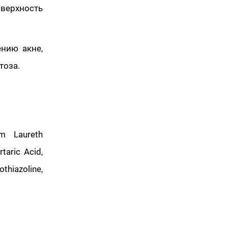
верхность
ению акне,
тоза.
m Laureth
taric Acid,
hiazoline,