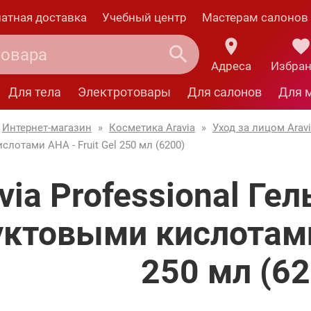
атная доставка
Учебный центр
Мастерам салонов
Адреса
Избра
Для тела
Электротовары
Для салонов
Для 
Интернет-магазин
»
Косметика Aravia
»
Уход за лицом Arav
лотами AHA - Fruit Gel 250 мл (6200)
via Professional Г
ктовыми кислотами 
250 мл (62