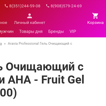
8(351)244-59-08
8(908)579-24-69
нное
Личный кабинет
Корзина
мужчин
Товары дня
Бренды
VIP
ia
»
Aravia Professional Гель Очищающий с
ель Очищающий с
AHA - Fruit Gel
00)