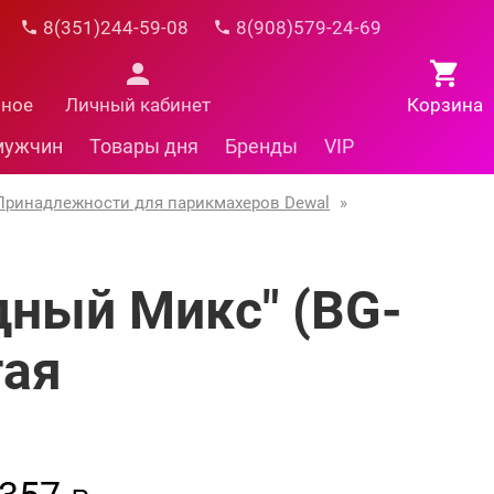
8(351)244-59-08
8(908)579-24-69
нное
Личный кабинет
Корзина
мужчин
Товары дня
Бренды
VIP
Принадлежности для парикмахеров Dewal
»
дный Микс" (BG-
тая