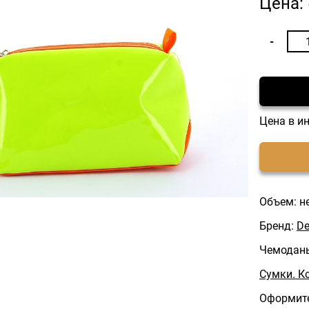
Цена:
Цена в и
Объем: н
Бренд:
De
Чемоданы
Сумки. К
Оформите