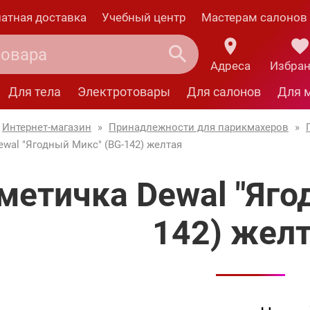
атная доставка
Учебный центр
Мастерам салонов
Адреса
Избра
Для тела
Электротовары
Для салонов
Для 
Интернет-магазин
»
Принадлежности для парикмахеров
»
wal "Ягодный Микс" (BG-142) желтая
метичка Dewal "Яго
142) жел