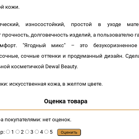
й кожи.
ический, износостойкий, простой в уходе мат
 прочность, долговечность изделий, а пользователю г
мфорт. "Ягодный микс" – это безукоризненное
 сочные, сочные оттенки и продуманный дизайн. Сдел
ьной косметичкой Dewal Beauty.
ки: искусственная кожа, в желтом цвете.
Оценка товара
ра покупателями:
нет оценок.
ар:
1
2
3
4
5
Оценить