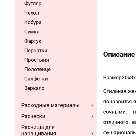
Футляр
Чехол
Кобура
Сумка
Фартук
Перчатки
Описание
Простыня
Полотенце
Размер20х8
Салфетки
Зеркало
Стильная жен
понравится 
Расходные материалы
сочными, 
Расчески
отличного в
Ресницы для
функциона
наращивания