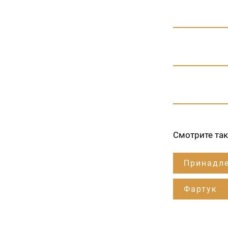
Смотрите та
Принадле
Фартук