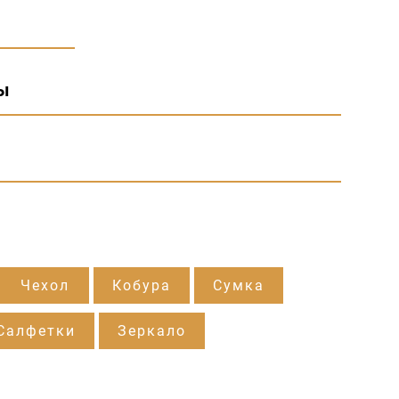
ы
Чехол
Кобура
Сумка
Салфетки
Зеркало