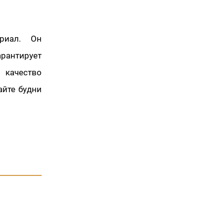
ериал. Он
арантирует
 качество
айте будни