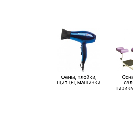
Фены, плойки,
Осн
щипцы, машинки
сал
парик