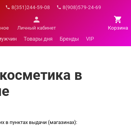
8(351)244-59-08
8(908)579-24-69
нное
Личный кабинет
Корзина
мужчин
Товары дня
Бренды
VIP
косметика в
е
х в пунктах выдачи (магазинах):