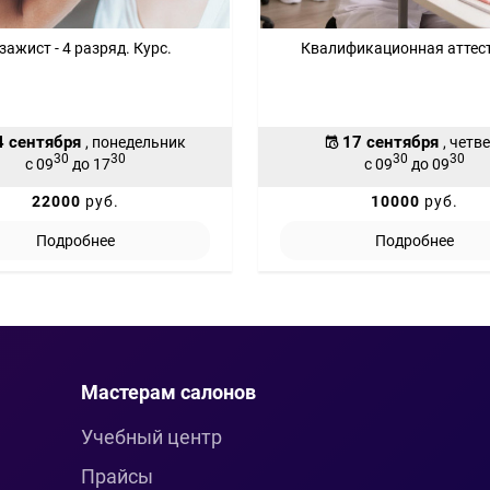
зажист - 4 разряд. Курс.
Квалификационная аттес
4 сентября
17 сентября
, понедельник
, четв
30
30
30
30
с 09
до 17
с 09
до 09
22000
руб.
10000
руб.
Подробнее
Подробнее
Мастерам салонов
Учебный центр
Прайсы