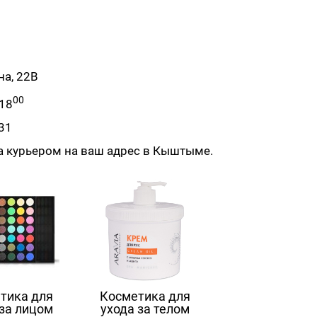
на, 22В
00
-18
31
а курьером на ваш адрес в Кыштыме.
тика для
Косметика для
 за лицом
ухода за телом