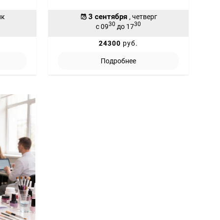
3 сентября
ик
, четверг
30
30
с 09
до 17
24300
руб.
Подробнее