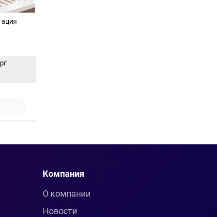
тация
ерг
Компания
О компании
Новости