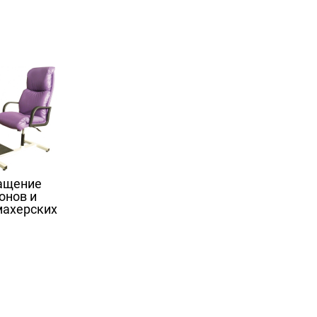
ащение
онов и
махерских