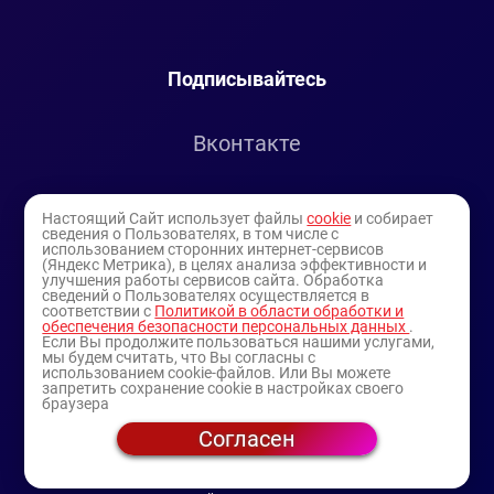
Подписывайтесь
Вконтакте
Telegram
Настоящий Сайт использует файлы
cookie
и собирает
сведения о Пользователях, в том числе с
использованием сторонних интернет-сервисов
Youtube
(Яндекс Метрика), в целях анализа эффективности и
улучшения работы сервисов сайта. Обработка
сведений о Пользователях осуществляется в
соответствии с
Политикой в области обработки и
обеспечения безопасности персональных данных
.
Если Вы продолжите пользоваться нашими услугами,
мы будем считать, что Вы согласны с
использованием cookie-файлов. Или Вы можете
запретить сохранение cookie в настройках своего
браузера
Согласен
© 1994-2025
— торговая витрина ИП Булатов В.А.
(профессиональная косметика)