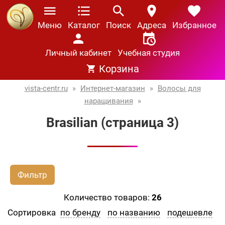
Меню
Каталог
Поиск
Адреса
Избранное
Личный кабинет
Учебная студия
Корзина
vista-centr.ru
»
Интернет-магазин
»
Волосы для
наращивания
»
Brasilian (страница 3)
Фильтр
Количество товаров:
26
Сортировка
по бренду
по названию
подешевле