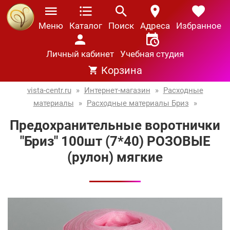
Меню
Каталог
Поиск
Адреса
Избранное
Личный кабинет
Учебная студия
Корзина
vista-centr.ru
»
Интернет-магазин
»
Расходные
материалы
»
Расходные материалы Бриз
»
Предохранительные воротнички
"Бриз" 100шт (7*40) РОЗОВЫЕ
(рулон) мягкие