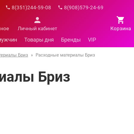
8(351)244-59-08
8(908)579-24-69
нное
Личный кабинет
Корзина
мужчин
Товары дня
Бренды
VIP
териалы Бриз
»
Расходные материалы Бриз
иалы Бриз