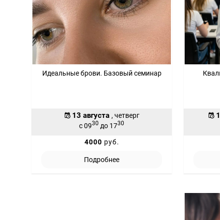
Идеальные брови. Базовый семинар
Квал
13 августа
1
, четверг
30
30
с 09
до 17
4000
руб.
Подробнее