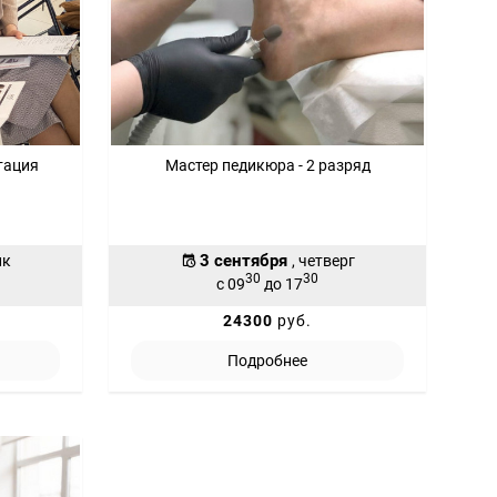
тация
Мастер педикюра - 2 разряд
3 сентября
ик
, четверг
30
30
с 09
до 17
24300
руб.
Подробнее