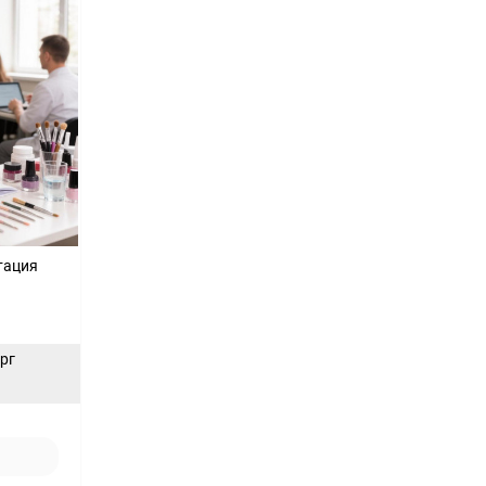
тация
ерг