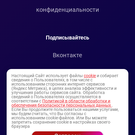
конфиденциальности
Подписывайтесь
Вконтакте
Telegram
Настоящий Сайт использует файлы
cookie
и собирает
сведения о Пользователях, в том числе с
использованием сторонних интернет-сервисов
Youtube
(Яндекс Метрика), в целях анализа эффективности и
улучшения работы сервисов сайта. Обработка
сведений о Пользователях осуществляется в
соответствии с
Политикой в области обработки и
обеспечения безопасности персональных данных
.
Если Вы продолжите пользоваться нашими услугами,
мы будем считать, что Вы согласны с
использованием cookie-файлов. Или Вы можете
запретить сохранение cookie в настройках своего
браузера