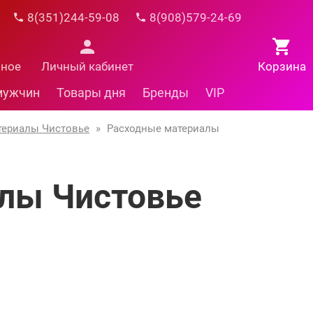
8(351)244-59-08
8(908)579-24-69
нное
Личный кабинет
Корзина
мужчин
Товары дня
Бренды
VIP
териалы Чистовье
»
Расходные материалы
лы Чистовье