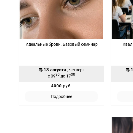
Идеальные брови. Базовый семинар
Квал
13 августа
1
, четверг
30
30
с 09
до 17
4000
руб.
Подробнее