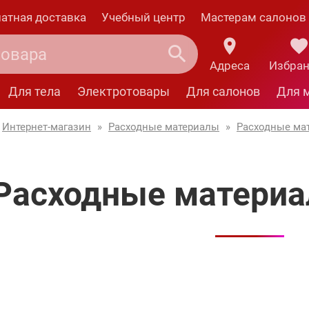
атная доставка
Учебный центр
Мастерам салонов
Адреса
Избра
Для тела
Электротовары
Для салонов
Для 
Интернет-магазин
»
Расходные материалы
»
Расходные ма
Расходные материа