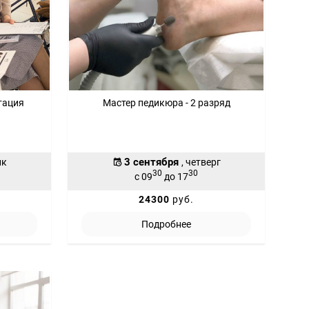
тация
Мастер педикюра - 2 разряд
3 сентября
ик
, четверг
30
30
с 09
до 17
24300
руб.
Подробнее