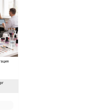
тация
ерг