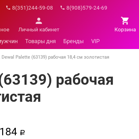
8(351)244-59-08
8(908)579-24-69
нное
Личный кабинет
Корзина
мужчин
Товары дня
Бренды
VIP
 Dewal Palette (63139) рабочая 18,4 см золотистая
 (63139) рабочая
тистая
184
a