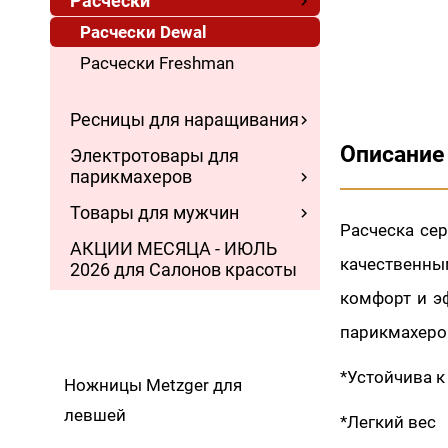
Расчески
Расчески Dewal
Расчески Freshman
Ресницы для наращивания
Описание
Электротовары для
парикмахеров
Товары для мужчин
Расческа сер
АКЦИИ МЕСЯЦА - ИЮЛЬ
качественн
2026 для Салонов красоты
комфорт и э
парикмахеров
*Устойчива 
Ножницы Metzger для
левшей
*Легкий вес