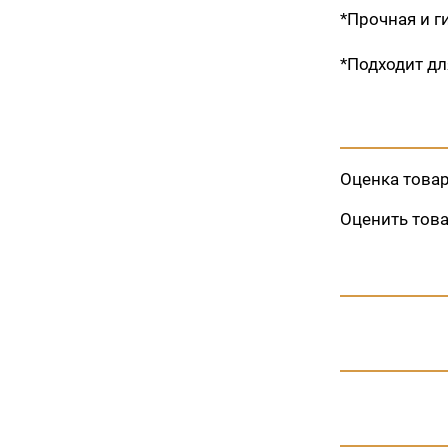
*Прочная и г
*Подходит д
Оценка това
Оценить тов