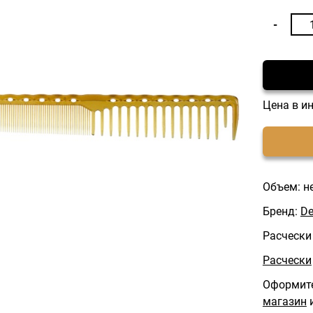
Цена в и
Объем: н
Бренд:
De
Расчески
Расчески
Оформите
магазин
и