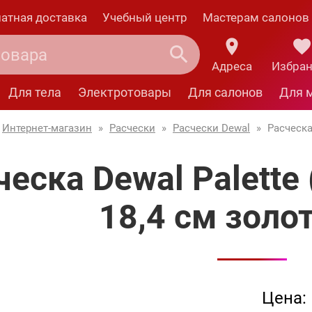
атная доставка
Учебный центр
Мастерам салонов
Адреса
Избра
Для тела
Электротовары
Для салонов
Для 
Интернет-магазин
»
Расчески
»
Расчески Dewal
»
Расческа
ческа Dewal Palette
18,4 см золо
Цена: