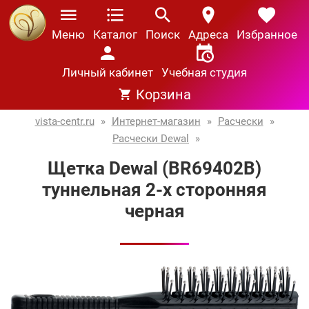
Меню
Каталог
Поиск
Адреса
Избранное
Личный кабинет
Учебная студия
Корзина
vista-centr.ru
»
Интернет-магазин
»
Расчески
»
Расчески Dewal
»
Щетка Dewal (BR69402В)
туннельная 2-х сторонняя
черная