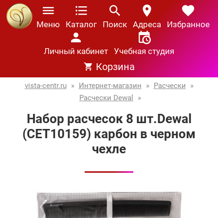
Меню
Каталог
Поиск
Адреса
Избранное
Личный кабинет
Учебная студия
Корзина
vista-centr.ru
»
Интернет-магазин
»
Расчески
»
Расчески Dewal
»
Набор расчесок 8 шт.Dewal
(СЕТ10159) карбон в черном
чехле