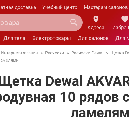
атная доставка
Учебный центр
Мастерам салонов
Адреса
Избра
Для тела
Электротовары
Для салонов
Для 
Интернет-магазин
»
Расчески
»
Расчески Dewal
»
Щетка De
ламелями
Щетка Dewal AKVAR
родувная 10 рядов
ламеля