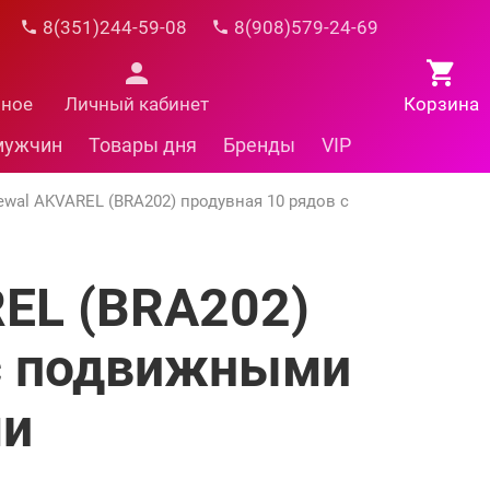
8(351)244-59-08
8(908)579-24-69
нное
Личный кабинет
Корзина
мужчин
Товары дня
Бренды
VIP
wal AKVAREL (BRA202) продувная 10 рядов с
EL (BRA202)
 с подвижными
ми