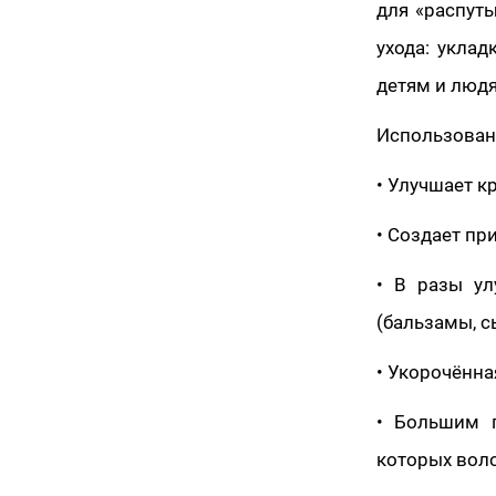
для «распут
ухода: укла
детям и людя
Использован
• Улучшает к
• Создает п
• В разы ул
(бальзамы, с
• Укорочённа
• Большим п
которых воло