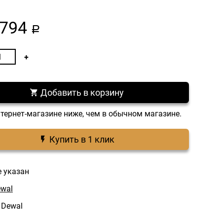
794
a
Добавить в корзину
нтернет-магазине ниже, чем в обычном магазине.
Купить в 1 клик
е указан
wal
 Dewal