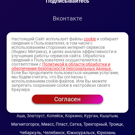
Подписывайтесь
Вконтакте
Telegram
Настоящий Сайт использует файлы
cookie
и собирает
сведения о Пользователях, в том числе с
использованием сторонних интернет-сервисов
Youtube
(Яндекс Метрика), в целях анализа эффективности и
улучшения работы сервисов сайта. Обработка
сведений о Пользователях осуществляется в
соответствии с
Политикой в области обработки и
обеспечения безопасности персональных данных
.
Если Вы продолжите пользоваться нашими услугами,
мы будем считать, что Вы согласны с
использованием cookie-файлов. Или Вы можете
запретить сохранение cookie в настройках своего
браузера
Согласен
© 1994-2025
— торговая витрина ИП Булатов В.А.
(профессиональная косметика)
Аша, Златоуст, Копейск, Коркино, Курган, Кыштым,
Магнитогорск, Миасс, Пласт, Сатка, Трехгорный, Троицк,
Чебаркуль, Челябинск, Южноуральск, Юрюзань