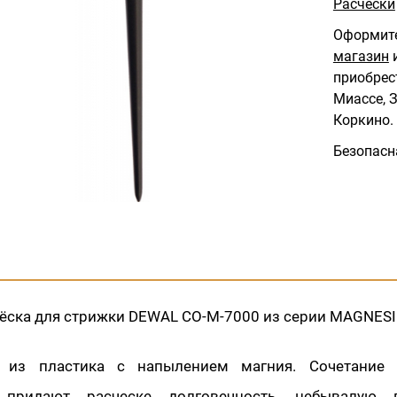
Расчески
Оформите
магазин
и
приобрес
Миассе, З
Коркино.
Безопасн
чёска для стрижки DEWAL CO-M-7000 из серии MAGNES
а из пластика с напылением магния. Сочетание 
 придают расческе долговечность, небывалую п