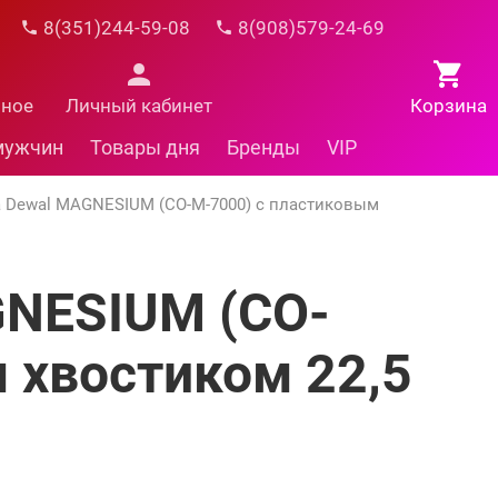
8(351)244-59-08
8(908)579-24-69
нное
Личный кабинет
Корзина
мужчин
Товары дня
Бренды
VIP
а Dewal MAGNESIUM (СО-М-7000) с пластиковым
GNESIUM (СО-
 хвостиком 22,5