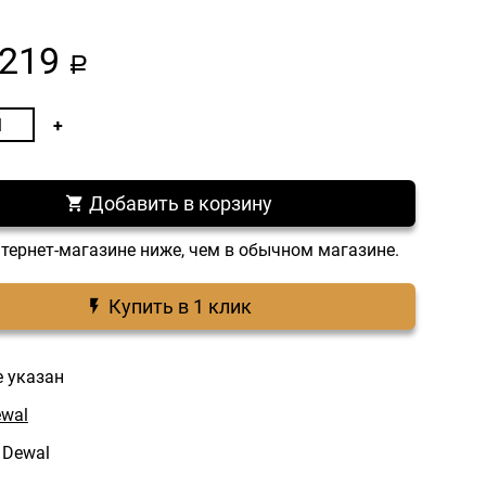
219
a
Добавить в корзину
нтернет-магазине ниже, чем в обычном магазине.
Купить в 1 клик
е указан
wal
 Dewal