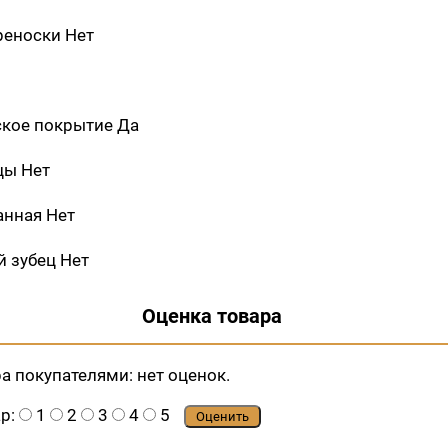
реноски Нет
ское покрытие Да
цы Нет
нная Нет
 зубец Нет
Оценка товара
ра покупателями:
нет оценок.
ар:
1
2
3
4
5
Оценить