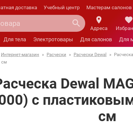
атная доставка
Учебный центр
Мастерам салонов
Адреса
Избра
Для тела
Электротовары
Для салонов
Для 
Интернет-магазин
»
Расчески
»
Расчески Dewal
»
Расческ
 см
Расческа Dewal MA
000) с пластиковым
см