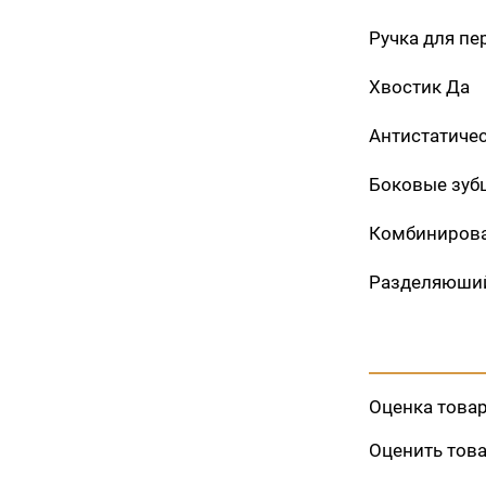
Ручка для пе
Хвостик Да
Антистатиче
Боковые зуб
Комбинирова
Разделяюший
Оценка това
Оценить тов