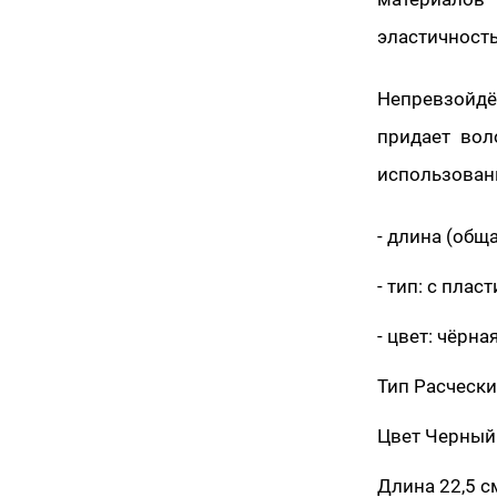
эластичность
Непревзойд
придает вол
использован
- длина (обща
- тип: с пла
- цвет: чёрная
Тип Расчески
Цвет Черный
Длина 22,5 с