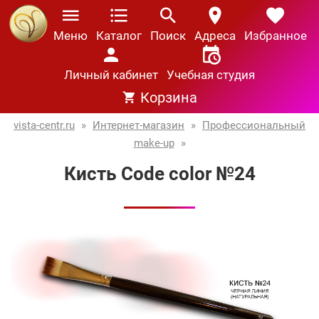
Меню
Каталог
Поиск
Адреса
Избранное
Личный кабинет
Учебная студия
Корзина
vista-centr.ru
»
Интернет-магазин
»
Профессиональный
make-up
»
Кисть Code сolor №24