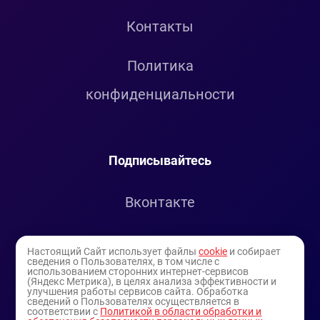
Контакты
Политика
конфиденциальности
Подписывайтесь
Вконтакте
Telegram
Настоящий Сайт использует файлы
cookie
и собирает
сведения о Пользователях, в том числе с
использованием сторонних интернет-сервисов
Youtube
(Яндекс Метрика), в целях анализа эффективности и
улучшения работы сервисов сайта. Обработка
сведений о Пользователях осуществляется в
соответствии с
Политикой в области обработки и