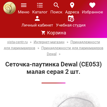
Меню
Каталог
Поиск
Адреса
Избранное
Личный кабинет
Учебная студия
Корзина
vista-centr.ru
»
Интернет-магазин
»
Принадлежности
для парикмахеров
»
Принадлежности для парикмахеров
Dewal
»
Сеточка-паутинка Dewal (СЕ053)
малая серая 2 шт.