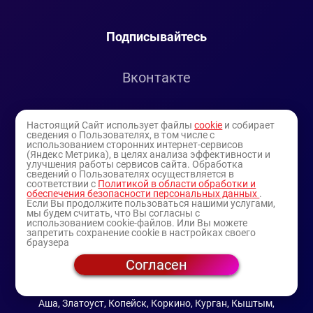
Подписывайтесь
Вконтакте
Telegram
Настоящий Сайт использует файлы
cookie
и собирает
сведения о Пользователях, в том числе с
использованием сторонних интернет-сервисов
Youtube
(Яндекс Метрика), в целях анализа эффективности и
улучшения работы сервисов сайта. Обработка
сведений о Пользователях осуществляется в
соответствии с
Политикой в области обработки и
обеспечения безопасности персональных данных
.
Если Вы продолжите пользоваться нашими услугами,
мы будем считать, что Вы согласны с
использованием cookie-файлов. Или Вы можете
запретить сохранение cookie в настройках своего
браузера
Согласен
© 1994-2025
— торговая витрина ИП Булатов В.А.
(профессиональная косметика)
Аша, Златоуст, Копейск, Коркино, Курган, Кыштым,