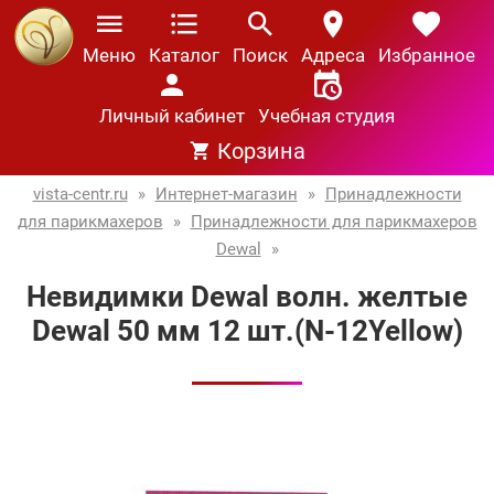
Меню
Каталог
Поиск
Адреса
Избранное
Личный кабинет
Учебная студия
Корзина
vista-centr.ru
»
Интернет-магазин
»
Принадлежности
для парикмахеров
»
Принадлежности для парикмахеров
Dewal
»
Невидимки Dewal волн. желтые
Dewal 50 мм 12 шт.(N-12Yellow)