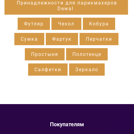
Принадлежности для парикмахеров
Dewal
Футляр
Чехол
Кобура
Сумка
Фартук
Перчатки
Простыня
Полотенце
Салфетки
Зеркало
Покупателям