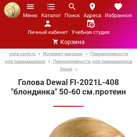
Меню
Каталог
Поиск
Адреса
Избранное
Личный кабинет
Учебная студия
Корзина
vista-centr.ru
»
Интернет-магазин
»
Принадлежности
для парикмахеров
»
Принадлежности для парикмахеров
Dewal
»
Голова Dewal FI-2021L-408
"блондинка" 50-60 см.протеин