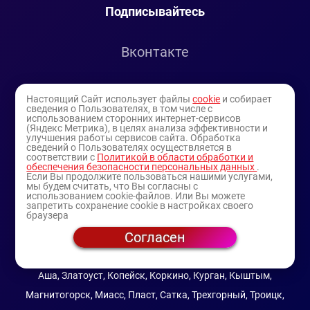
Подписывайтесь
Вконтакте
Telegram
Настоящий Сайт использует файлы
cookie
и собирает
сведения о Пользователях, в том числе с
использованием сторонних интернет-сервисов
Youtube
(Яндекс Метрика), в целях анализа эффективности и
улучшения работы сервисов сайта. Обработка
сведений о Пользователях осуществляется в
соответствии с
Политикой в области обработки и
обеспечения безопасности персональных данных
.
Если Вы продолжите пользоваться нашими услугами,
мы будем считать, что Вы согласны с
использованием cookie-файлов. Или Вы можете
запретить сохранение cookie в настройках своего
браузера
Согласен
© 1994-2025
— торговая витрина ИП Булатов В.А.
(профессиональная косметика)
Аша, Златоуст, Копейск, Коркино, Курган, Кыштым,
Магнитогорск, Миасс, Пласт, Сатка, Трехгорный, Троицк,