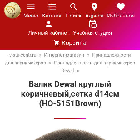
Меню
Каталог
Поиск
Адреса
Избранное
Личный кабинет
Учебная студия
Корзина
vista-centr.ru
»
Интернет-магазин
»
Принадлежности
для парикмахеров
»
Принадлежности для парикмахеров
Dewal
»
Валик Dewal круглый
коричневый,сетка d14см
(НО-5151Brown)