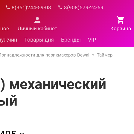
8(351)244-59-08
8(908)579-24-69
нное
Личный кабинет
Корзина
мужчин
Товары дня
Бренды
VIP
Принадлежности для парикмахеров Dewal
»
Таймер
) механический
лый