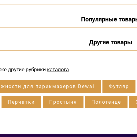
Популярные товар
Другие товары
кже другие рубрики
каталога
жности для парикмахеров Dewal
Футляр
Перчатки
Простыня
Полотенце