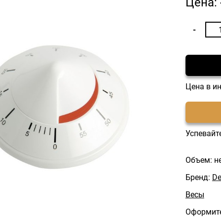
Цена:
Цена в и
Успевайте
Объем: н
Бренд:
De
Весы
Оформите