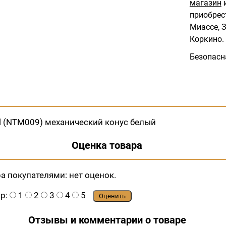
магазин
и
приобрес
Миассе, З
Коркино.
Безопасн
l (NTM009) механический конус белый
Оценка товара
ра покупателями:
нет оценок.
ар:
1
2
3
4
5
Оценить
Отзывы и комментарии о товаре