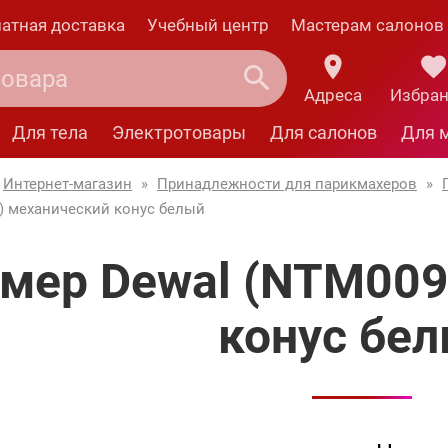
атная доставка
Учебный центр
Мастерам салонов
Адреса
Избра
Для тела
Электротовары
Для салонов
Для 
Интернет-магазин
»
Принадлежности для парикмахеров
»
) механический конус белый
мер Dewal (NTM009
конус бе