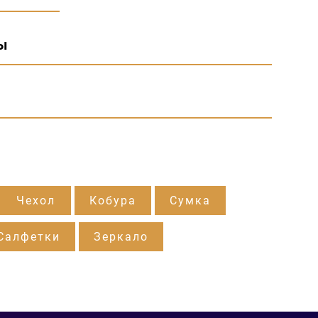
ы
Чехол
Кобура
Сумка
Салфетки
Зеркало