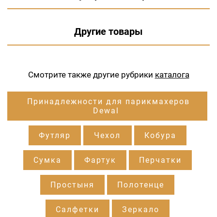
Другие товары
Смотрите также другие рубрики
каталога
Принадлежности для парикмахеров
Dewal
Футляр
Чехол
Кобура
Сумка
Фартук
Перчатки
Простыня
Полотенце
Салфетки
Зеркало