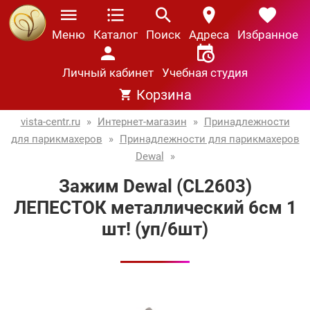
Меню
Каталог
Поиск
Адреса
Избранное
Личный кабинет
Учебная студия
Корзина
vista-centr.ru
»
Интернет-магазин
»
Принадлежности
для парикмахеров
»
Принадлежности для парикмахеров
Dewal
»
Зажим Dewal (CL2603)
ЛЕПЕСТОК металлический 6см 1
шт! (уп/6шт)