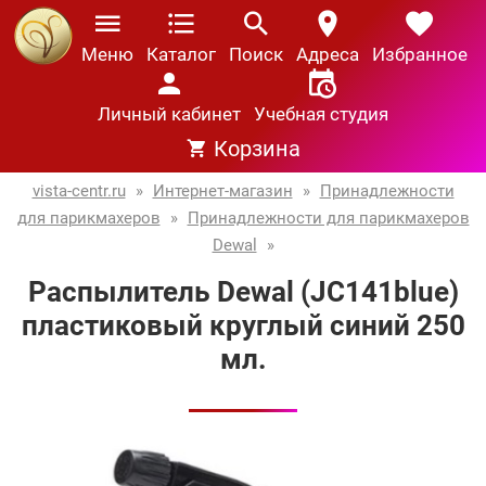
Меню
Каталог
Поиск
Адреса
Избранное
Личный кабинет
Учебная студия
Корзина
vista-centr.ru
»
Интернет-магазин
»
Принадлежности
для парикмахеров
»
Принадлежности для парикмахеров
Dewal
»
Распылитель Dewal (JC141blue)
пластиковый круглый синий 250
мл.