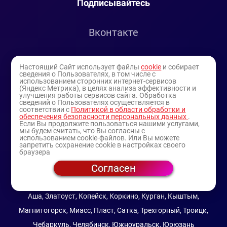
Подписывайтесь
Вконтакте
Telegram
Настоящий Сайт использует файлы
cookie
и собирает
сведения о Пользователях, в том числе с
использованием сторонних интернет-сервисов
Youtube
(Яндекс Метрика), в целях анализа эффективности и
улучшения работы сервисов сайта. Обработка
сведений о Пользователях осуществляется в
соответствии с
Политикой в области обработки и
обеспечения безопасности персональных данных
.
Если Вы продолжите пользоваться нашими услугами,
мы будем считать, что Вы согласны с
использованием cookie-файлов. Или Вы можете
запретить сохранение cookie в настройках своего
браузера
Согласен
© 1994-2025
— торговая витрина ИП Булатов В.А.
(профессиональная косметика)
Аша, Златоуст, Копейск, Коркино, Курган, Кыштым,
Магнитогорск, Миасс, Пласт, Сатка, Трехгорный, Троицк,
Чебаркуль, Челябинск, Южноуральск, Юрюзань