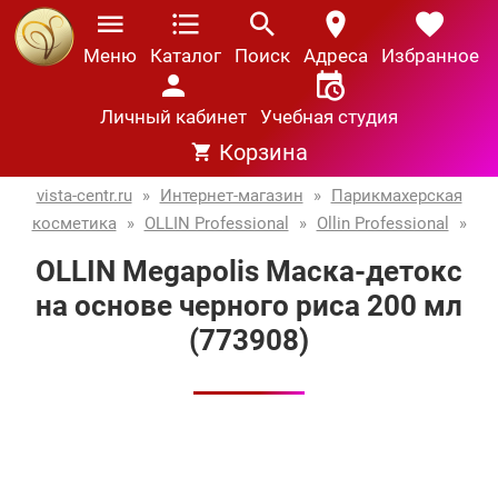
Меню
Каталог
Поиск
Адреса
Избранное
Личный кабинет
Учебная студия
Корзина
vista-centr.ru
»
Интернет-магазин
»
Парикмахерская
косметика
»
OLLIN Professional
»
Ollin Professional
»
OLLIN Megapolis Маска-детокс
на основе черного риса 200 мл
(773908)