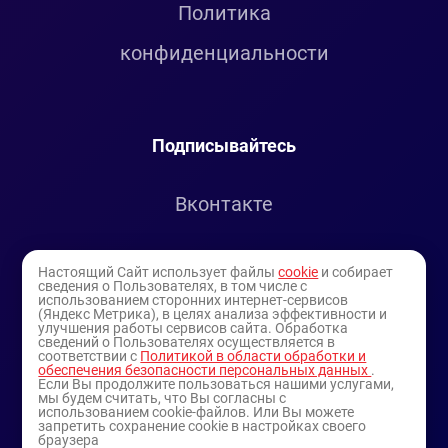
Политика
конфиденциальности
Подписывайтесь
Вконтакте
Telegram
Настоящий Сайт использует файлы
cookie
и собирает
сведения о Пользователях, в том числе с
использованием сторонних интернет-сервисов
Youtube
(Яндекс Метрика), в целях анализа эффективности и
улучшения работы сервисов сайта. Обработка
сведений о Пользователях осуществляется в
соответствии с
Политикой в области обработки и
обеспечения безопасности персональных данных
.
Если Вы продолжите пользоваться нашими услугами,
мы будем считать, что Вы согласны с
использованием cookie-файлов. Или Вы можете
запретить сохранение cookie в настройках своего
браузера